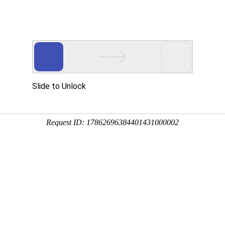
首页
家政项目
月 嫂